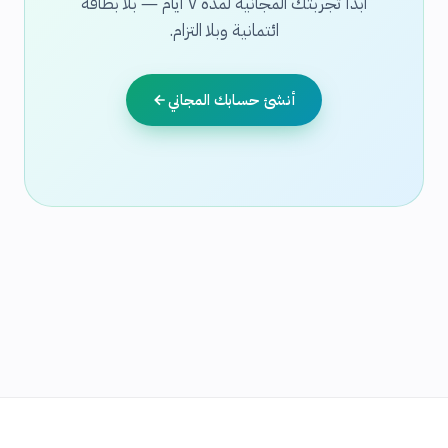
ابدأ تجربتك المجانية لمدة ٧ أيام — بلا بطاقة
ائتمانية وبلا التزام.
أنشئ حسابك المجاني