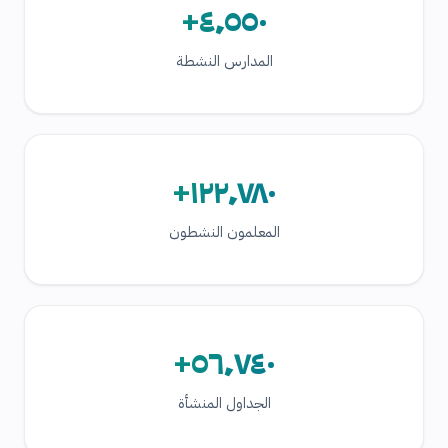
٤٬٥٥٠+
المدارس النشطة
١٢٢٬٧٨٠+
المعلمون النشطون
٥٦٬٧٤٠+
الجداول المنشأة