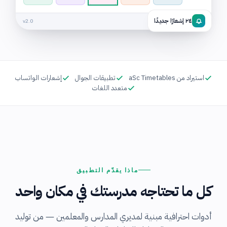
مباشر · متزامن
٢٤ إشعارًا جديدًا
v2.0
استيراد من aSc Timetables
تطبيقات الجوال
إشعارات الواتساب
متعدد اللغات
ماذا يقدّم التطبيق
كل ما تحتاجه مدرستك في مكان واحد
أدوات احترافية مبنية لمديري المدارس والمعلمين — من توليد